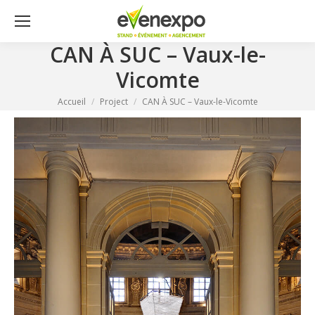
CAN À SUC – Vaux-le-
Vicomte
Vous êtes ici :
Accueil
Project
CAN À SUC – Vaux-le-Vicomte