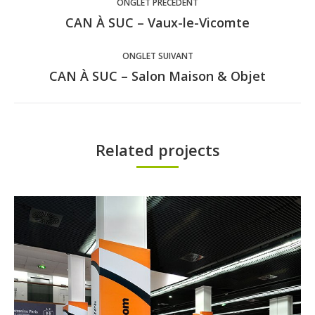
ONGLET PRÉCÉDENT
de
CAN À SUC – Vaux-le-Vicomte
Onglet
précédent
commentaire
ONGLET SUIVANT
CAN À SUC – Salon Maison & Objet
Projets
similaires
Related projects