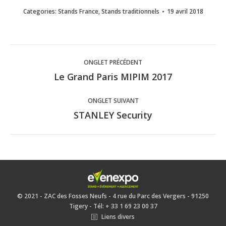
Categories:
Stands France
,
Stands traditionnels
19 avril 2018
Navigation
ONGLET PRÉCÉDENT
de
Le Grand Paris MIPIM 2017
Onglet
précédent
commentaire
ONGLET SUIVANT
STANLEY Security
Onglet
suivant
© 2021 - ZAC des Fosses Neufs - 4 rue du Parc des Vergers - 91250
Tigery - Tél: + 33 1 69 23 00 37
Liens divers