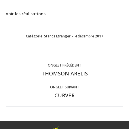
Voir les réalisations
Catégorie
Stands Etranger
4 décembre 2017
Navigation
ONGLET PRÉCÉDENT
de
THOMSON ARELIS
Onglet
précédent
commentaire
ONGLET SUIVANT
CURVER
Onglet
suivant